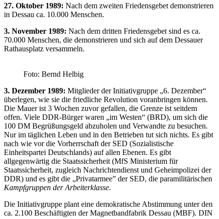
27. Oktober 1989:
Nach dem zweiten Friedensgebet demonstrieren
in Dessau ca. 10.000 Menschen.
3. November 1989:
Nach dem dritten Friedensgebet sind es ca.
70.000 Menschen, die demonstrieren und sich auf dem Dessauer
Rathausplatz versammeln.
Foto: Bernd Helbig
3. Dezember 1989:
Mitglieder der Initiativgruppe „6. Dezember“
überlegen, wie sie die friedliche Revolution voranbringen können.
Die Mauer ist 3 Wochen zuvor gefallen, die Grenze ist seitdem
offen. Viele DDR-Bürger waren „im Westen“ (BRD), um sich die
100 DM Begrüßungsgeld abzuholen und Verwandte zu besuchen.
Nur im täglichen Leben und in den Betrieben tut sich nichts. Es gibt
nach wie vor die Vorherrschaft der SED (Sozialistische
Einheitspartei Deutschlands) auf allen Ebenen. Es gibt
allgegenwärtig die Staatssicherheit (MfS Ministerium für
Staatssicherheit, zugleich Nachrichtendienst und Geheimpolizei der
DDR) und es gibt die „Privatarmee” der SED, die paramilitärischen
Kampfgruppen der Arbeiterklasse
.
Die Initiativgruppe plant eine demokratische Abstimmung unter den
ca. 2.100 Beschäftigten der Magnetbandfabrik Dessau (MBF). DIN