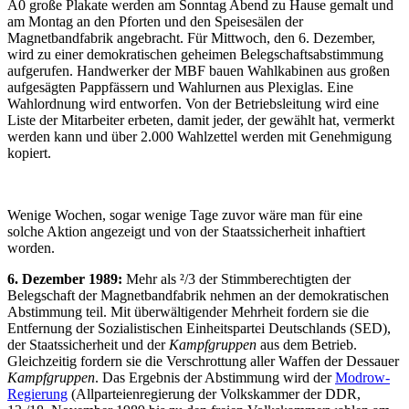
A0 große Plakate werden am Sonntag Abend zu Hause gemalt und
am Montag an den Pforten und den Speisesälen der
Magnetbandfabrik angebracht. Für Mittwoch, den 6. Dezember,
wird zu einer demokratischen geheimen Belegschaftsabstimmung
aufgerufen. Handwerker der MBF bauen Wahlkabinen aus großen
aufgesägten Pappfässern und Wahlurnen aus Plexiglas. Eine
Wahlordnung wird entworfen. Von der Betriebsleitung wird eine
Liste der Mitarbeiter erbeten, damit jeder, der gewählt hat, vermerkt
werden kann und über 2.000 Wahlzettel werden mit Genehmigung
kopiert.
Wenige Wochen, sogar wenige Tage zuvor wäre man für eine
solche Aktion angezeigt und von der Staatssicherheit inhaftiert
worden.
6. Dezember 1989:
Mehr als ²/3 der Stimmberechtigten der
Belegschaft der Magnetbandfabrik nehmen an der demokratischen
Abstimmung teil. Mit überwältigender Mehrheit fordern sie die
Entfernung der Sozialistischen Einheitspartei Deutschlands (SED),
der Staatssicherheit und der
Kampfgruppen
aus dem Betrieb.
Gleichzeitig fordern sie die Verschrottung aller Waffen der Dessauer
Kampfgruppen
. Das Ergebnis der Abstimmung wird der
Modrow-
Regierung
(Allparteienregierung der Volkskammer der DDR,