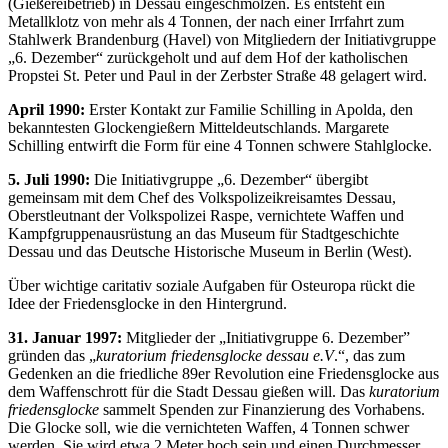
(Gießereibetrieb) in Dessau eingeschmolzen. Es entsteht ein
Metallklotz von mehr als 4 Tonnen, der nach einer Irrfahrt zum
Stahlwerk Brandenburg (Havel) von Mitgliedern der Initiativgruppe
„6. Dezember“ zurückgeholt und auf dem Hof der katholischen
Propstei­ St. Peter und Paul in der Zerbster Straße 48 gelagert wird.
April 1990:
Erster Kontakt zur Familie Schilling in Apolda, den
bekanntesten Glockengießern Mitteldeutschlands. Margarete
Schilling entwirft die Form für eine 4 Tonnen schwere Stahlglocke.
5. Juli 1990:
Die Initiativgruppe „6. Dezember“ übergibt
gemeinsam mit dem Chef des Volkspolizeikreisamtes Dessau,
Oberstleutnant der Volkspolizei Raspe, vernichtete Waffen und
Kampfgruppenausrüstung an das Museum für Stadtgeschichte
Dessau und das Deutsche Historische Museum in Berlin (West).
Über wichtige caritativ soziale Aufgaben für Osteuropa rückt die
Idee der Friedensglocke in den Hintergrund.
31. Januar 1997:
Mitglieder der „Initiativgruppe 6. Dezember”
gründen das „
kuratorium friedensglocke dessau e.V
.“, das zum
Gedenken an die friedliche 89er Revolution eine Friedensglocke aus
dem Waffenschrott für die Stadt Dessau gießen will. Das
kuratorium
friedensglocke
sammelt Spenden zur Finanzierung des Vorhabens.
Die Glocke soll, wie die vernichteten Waffen, 4 Tonnen schwer
werden. Sie wird etwa 2 Meter hoch sein und einen Durchmesser