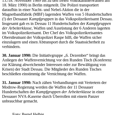
13./18. November 1989 bis zu den freien Volkskammerwahlen am
18. März 1990) in Berlin mitgeteilt. Die Polizei transportiert
daraufhin in einer Nacht- und Nebel-Aktion die in der
Magnetbandfabrik (MBF) lagernden Waffen von 5 Hundertschaften
(!) der Dessauer
Kampfgruppen
in das Volkspolizeikreisamt Dessau.
Insgesamt gab es in Dessau 11 Hundertschaften der
Kampfgruppen
der Arbeiterklasse
, Waffen und Ausrüstung der 6 Anderen lagerten
im Volkspolizeikreisamt. Der Chef des Volkspolizeikreisamtes
Oberstleutnant der Volkspolizei Raspe hilft, die Waffen sicher
einzulagern und einen Abtransport durch die Staatssicherheit zu
verhindern.
30. Januar 1990:
Die Initiativgruppe „6. Dezember“ bringt das
Anliegen der Waffenvernichtung vor den Runden Tisch (Konferenz
zur Klärung abweichender Interessen oder zur Bewältigung von
Krisen) der Stadt Dessau. Die Mitglieder des Runden Tisches
beschließen einstimmig die Vernichtung der Waffen.
31. Januar 1990:
Nach zähen Verhandlungen mit Vertretern der
Modrow-Regierung werden die Waffen der 11 Dessauer
Hundertschaften der
Kampfgruppen der Arbeiterklasse
in einer
Dessauer NVA-Kaserne durch Überrollen mit einem Panzer
unbrauchbar gemacht.
Foto: Bernd Helbig